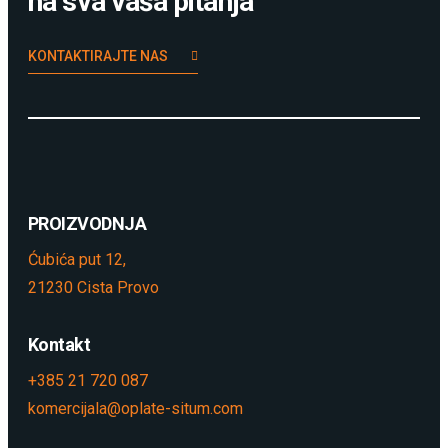
na sva vaša pitanja
KONTAKTIRAJTE NAS
PROIZVODNJA
Ćubića put 12,
21230 Cista Provo
Kontakt
+385 21 720 087
komercijala@oplate-situm.com